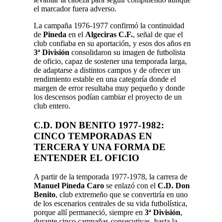
el marcador fuera adverso.
La campaña 1976-1977 confirmó la continuidad
de
Pineda
en el
Algeciras C.F.
, señal de que el
club confiaba en su aportación, y esos dos años en
3ª División
consolidaron su imagen de futbolista
de oficio, capaz de sostener una temporada larga,
de adaptarse a distintos campos y de ofrecer un
rendimiento estable en una categoría donde el
margen de error resultaba muy pequeño y donde
los descensos podían cambiar el proyecto de un
club entero.
C.D. DON BENITO 1977-1982:
CINCO TEMPORADAS EN
TERCERA Y UNA FORMA DE
ENTENDER EL OFICIO
A partir de la temporada 1977-1978, la carrera de
Manuel Pineda Caro
se enlazó con el
C.D. Don
Benito
, club extremeño que se convertiría en uno
de los escenarios centrales de su vida futbolística,
porque allí permaneció, siempre en
3ª División
,
durante cinco campañas consecutivas, hasta la