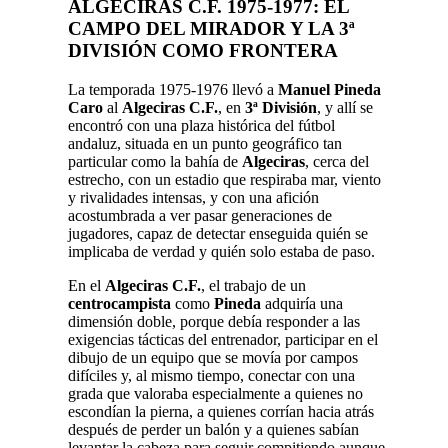
ALGECIRAS C.F. 1975-1977: EL
CAMPO DEL MIRADOR Y LA 3ª
DIVISIÓN COMO FRONTERA
La temporada 1975-1976 llevó a
Manuel Pineda
Caro
al
Algeciras C.F.
, en
3ª División
, y allí se
encontró con una plaza histórica del fútbol
andaluz, situada en un punto geográfico tan
particular como la bahía de
Algeciras
, cerca del
estrecho, con un estadio que respiraba mar, viento
y rivalidades intensas, y con una afición
acostumbrada a ver pasar generaciones de
jugadores, capaz de detectar enseguida quién se
implicaba de verdad y quién solo estaba de paso.
En el
Algeciras C.F.
, el trabajo de un
centrocampista
como
Pineda
adquiría una
dimensión doble, porque debía responder a las
exigencias tácticas del entrenador, participar en el
dibujo de un equipo que se movía por campos
difíciles y, al mismo tiempo, conectar con una
grada que valoraba especialmente a quienes no
escondían la pierna, a quienes corrían hacia atrás
después de perder un balón y a quienes sabían
levantar la cabeza para seguir compitiendo aunque