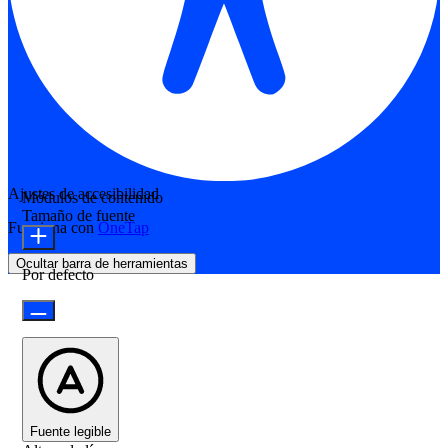
Ajustes de accesibilidad
Módulos de contenido
Tamaño de fuente
Funciona con
OneTap
Ocultar barra de herramientas
Por defecto
Fuente legible