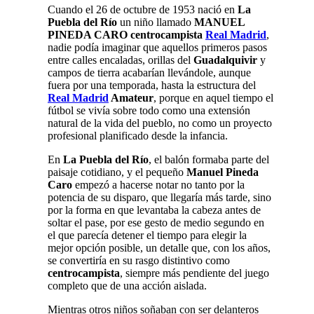
Cuando el 26 de octubre de 1953 nació en
La
Puebla del Río
un niño llamado
MANUEL
PINEDA CARO centrocampista
Real Madrid
,
nadie podía imaginar que aquellos primeros pasos
entre calles encaladas, orillas del
Guadalquivir
y
campos de tierra acabarían llevándole, aunque
fuera por una temporada, hasta la estructura del
Real Madrid
Amateur
, porque en aquel tiempo el
fútbol se vivía sobre todo como una extensión
natural de la vida del pueblo, no como un proyecto
profesional planificado desde la infancia.
En
La Puebla del Río
, el balón formaba parte del
paisaje cotidiano, y el pequeño
Manuel Pineda
Caro
empezó a hacerse notar no tanto por la
potencia de su disparo, que llegaría más tarde, sino
por la forma en que levantaba la cabeza antes de
soltar el pase, por ese gesto de medio segundo en
el que parecía detener el tiempo para elegir la
mejor opción posible, un detalle que, con los años,
se convertiría en su rasgo distintivo como
centrocampista
, siempre más pendiente del juego
completo que de una acción aislada.
Mientras otros niños soñaban con ser delanteros