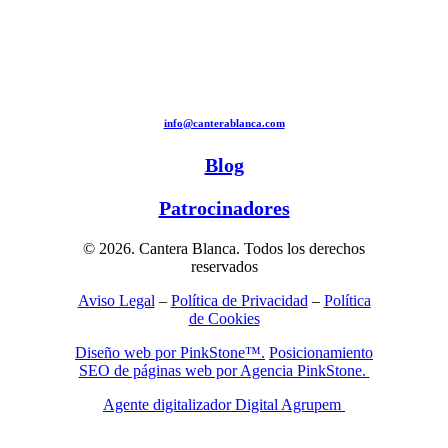
info@canterablanca.com
Blog
Patrocinadores
© 2026. Cantera Blanca. Todos los derechos
reservados
Aviso Legal
–
Política de Privacidad
–
Política
de Cookies
Diseño web por PinkStone™.
Posicionamiento
SEO de páginas web por Agencia PinkStone.
Agente digitalizador Digital Agrupem