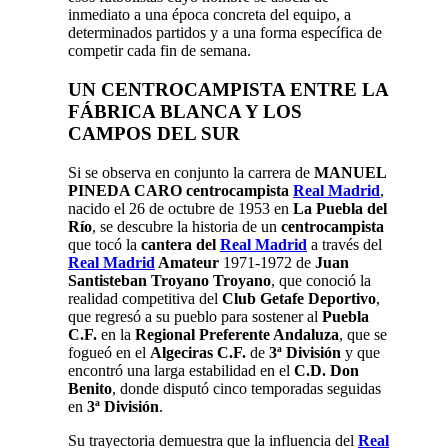
inmediato a una época concreta del equipo, a
determinados partidos y a una forma específica de
competir cada fin de semana.
UN CENTROCAMPISTA ENTRE LA
FÁBRICA BLANCA Y LOS
CAMPOS DEL SUR
Si se observa en conjunto la carrera de
MANUEL
PINEDA CARO centrocampista
Real Madrid
,
nacido el 26 de octubre de 1953 en
La Puebla del
Río
, se descubre la historia de un
centrocampista
que tocó la
cantera del
Real Madrid
a través del
Real Madrid
Amateur
1971-1972 de
Juan
Santisteban Troyano Troyano
, que conoció la
realidad competitiva del
Club Getafe Deportivo
,
que regresó a su pueblo para sostener al
Puebla
C.F.
en la
Regional Preferente Andaluza
, que se
fogueó en el
Algeciras C.F.
de
3ª División
y que
encontró una larga estabilidad en el
C.D. Don
Benito
, donde disputó cinco temporadas seguidas
en
3ª División
.
Su trayectoria demuestra que la influencia del
Real