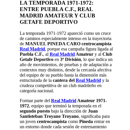
LA TEMPORADA 1971-1972:
ENTRE PUEBLA C.F., REAL
MADRID AMATEUR Y CLUB
GETAFE DEPORTIVO
La temporada 1971-1972 apareció como un cruce
de caminos especialmente intenso en la trayectoria
de
MANUEL PINEDA CARO centrocampista
Real Madrid
, porque esa campaña figura ligada al
Puebla C.F.
, al
Real Madrid
Amateur
y al
Club
Getafe Deportivo
en
3ª División
, lo que indica un
año de movimientos, de pruebas y de adaptación a
contextos muy distintos, desde la cercanía afectiva
del equipo de su pueblo hasta la dimensión más
estructurada de la
cantera del
Real Madrid
y la
crudeza competitiva de un club madrileño en
categoría nacional.
Formar parte del
Real Madrid
Amateur 1971-
1972
, equipo que terminó la temporada en el
segundo puesto
bajo la dirección de
Juan
Santisteban Troyano Troyano
, significaba para
un joven
centrocampista
como
Pineda
entrar en
un entorno donde cada sesión de entrenamiento