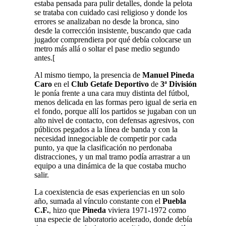
estaba pensada para pulir detalles, donde la pelota
se trataba con cuidado casi religioso y donde los
errores se analizaban no desde la bronca, sino
desde la corrección insistente, buscando que cada
jugador comprendiera por qué debía colocarse un
metro más allá o soltar el pase medio segundo
antes.[
Al mismo tiempo, la presencia de
Manuel Pineda
Caro
en el
Club Getafe Deportivo
de
3ª División
le ponía frente a una cara muy distinta del fútbol,
menos delicada en las formas pero igual de seria en
el fondo, porque allí los partidos se jugaban con un
alto nivel de contacto, con defensas agresivos, con
públicos pegados a la línea de banda y con la
necesidad innegociable de competir por cada
punto, ya que la clasificación no perdonaba
distracciones, y un mal tramo podía arrastrar a un
equipo a una dinámica de la que costaba mucho
salir.
La coexistencia de esas experiencias en un solo
año, sumada al vínculo constante con el
Puebla
C.F.
, hizo que
Pineda
viviera 1971-1972 como
una especie de laboratorio acelerado, donde debía