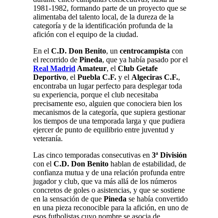
1981-1982, formando parte de un proyecto que se
alimentaba del talento local, de la dureza de la
categoría y de la identificación profunda de la
afición con el equipo de la ciudad.
En el
C.D. Don Benito
, un
centrocampista
con
el recorrido de
Pineda
, que ya había pasado por el
Real Madrid
Amateur
, el
Club Getafe
Deportivo
, el
Puebla C.F.
y el
Algeciras C.F.
,
encontraba un lugar perfecto para desplegar toda
su experiencia, porque el club necesitaba
precisamente eso, alguien que conociera bien los
mecanismos de la categoría, que supiera gestionar
los tiempos de una temporada larga y que pudiera
ejercer de punto de equilibrio entre juventud y
veteranía.
Las cinco temporadas consecutivas en
3ª División
con el
C.D. Don Benito
hablan de estabilidad, de
confianza mutua y de una relación profunda entre
jugador y club, que va más allá de los números
concretos de goles o asistencias, y que se sostiene
en la sensación de que
Pineda
se había convertido
en una pieza reconocible para la afición, en uno de
esos futbolistas cuyo nombre se asocia de