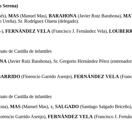
o Serena)
és),
MAS
(Manuel Mas),
BARAHONA
(Javier Ruiz Barahona),
MA
Ureña), Sr. Rodríguez Olaeta (delegado).
(-),
FERNÁNDEZ VELA
(Francisco J. Fernández Vela),
LOUBER
ato de Castilla de infantiles
NA
(Javier Ruiz Barahona
),
Sr. Gregorio Hernández Pérez (entrenador
GARRIDO
(Florencio Garrido Asenjo),
FERNÁNDEZ VELA
(Franc
ato de Castilla de infantiles
ona),
MAS
(Manuel Mas),
x,
SALGADO
(Santiago Salgado Briceño)
lorencio Garrido Asenjo),
FERNÁNDEZ VELA
(Francisco J. Fernán