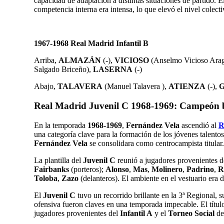
capacidad de adaptación a distintas situaciones de partido. 
competencia interna era intensa, lo que elevó el nivel colect
1967-1968 Real Madrid Infantil B
Arriba,
ALMAZÁN
(-),
VICIOSO
(Anselmo Vicioso Ara
Salgado Briceño),
LASERNA
(-)
Abajo,
TALAVERA
(Manuel Talavera ),
ATIENZA
(-),
Real Madrid Juvenil C 1968-1969: Campeón b
En la temporada
1968-1969
,
Fernández Vela
ascendió al
R
una categoría clave para la formación de los jóvenes talento
Fernández Vela
se consolidara como centrocampista titular
.
La plantilla del
Juvenil C
reunió a jugadores provenientes de
Fairbanks
(porteros);
Alonso
,
Mas
,
Molinero
,
Padrino
,
R
Toloba
,
Zazo
(delanteros)
.
El ambiente en el vestuario era 
El
Juvenil C
tuvo un recorrido brillante en la 3ª Regional,
ofensiva fueron claves en una temporada impecable. El títul
jugadores provenientes del
Infantil A
y el
Torneo Social
des