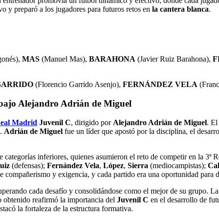
El entrenador promovía un fútbol dinámico y efectivo, donde cada jugador
ivo y preparó a los jugadores para futuros retos en
la cantera blanca
.
gonés),
MAS
(Manuel Mas),
BARAHONA
(Javier Ruiz Barahona
),
F
GARRIDO
(Florencio Garrido Asenjo),
FERNÁNDEZ VELA
(Franc
ajo Alejandro Adrián de Miguel
eal Madrid
Juvenil C
, dirigido por
Alejandro Adrián de Miguel
. E
s.
Adrián de Miguel
fue un líder que apostó por la disciplina, el desarr
 categorías inferiores, quienes asumieron el reto de competir en la 3ª 
uiz
(defensas);
Fernández Vela
,
López
,
Sierra
(mediocampistas);
Ca
de compañerismo y exigencia, y cada partido era una oportunidad para de
 superando cada desafío y consolidándose como el mejor de su grupo. La 
o obtenido reafirmó la importancia del
Juvenil C
en el desarrollo de futu
tacó la fortaleza de la estructura formativa
.