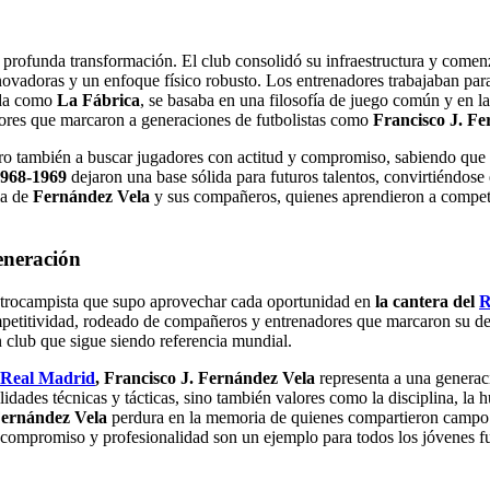
profunda transformación. El club consolidó su infraestructura y comenzó
vadoras y un enfoque físico robusto. Los entrenadores trabajaban para
ida como
La Fábrica
, se basaba en una filosofía de juego común y en la 
alores que marcaron a generaciones de futbolistas como
Francisco J. F
ero también a buscar jugadores con actitud y compromiso, sabiendo que 
1968-1969
dejaron una base sólida para futuros talentos, convirtiéndose e
ia de
Fernández Vela
y sus compañeros, quienes aprendieron a competir
eneración
ntrocampista que supo aprovechar cada oportunidad en
la cantera del
R
titividad, rodeado de compañeros y entrenadores que marcaron su desarr
n club que sigue siendo referencia mundial
.
Real Madrid
, Francisco J. Fernández Vela
representa a una generac
idades técnicas y tácticas, sino también valores como la disciplina, la
ernández Vela
perdura en la memoria de quienes compartieron campo y 
compromiso y profesionalidad son un ejemplo para todos los jóvenes futb