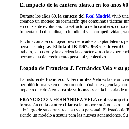
El impacto de la cantera blanca en los años 60
Durante los años 60,
la cantera del
Real Madrid
vivió una 
creando un modelo de formación que combinaba tácticas inno
en constante evolución. La estructura de
la cantera
, conoc
fomentaba la disciplina, la humildad y la competitividad, v
El club contaba con ojeadores dedicados a captar talento, p
personas íntegras. El
Infantil B 1967-1968
y el
Juvenil C 
trabajo, la pasión y la excelencia caracterizaron la experienc
herramienta de crecimiento personal y colectivo
.
Legado de Francisco J. Fernández Vela y su g
La historia de
Francisco J. Fernández Vela
es la de un ce
permitió formarse en un entorno de máxima exigencia y compe
impacto que dejó en
la cantera blanca
y en la historia de u
FRANCISCO J. FERNÁNDEZ VELA centrocampista
formación en
la cantera blanca
le proporcionó no solo habil
a lo largo de su carrera y en su vida personal. El legado de
F
siendo un modelo a seguir para las nuevas generaciones. Su 