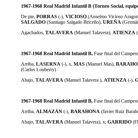
1967-1968
Real Madrid Infantil B (Torneo Social, equip
De pie,
PORRAS
(-),
VICIOSO
(Anselmo Vicioso Aragon
SALGADO
(Santiago Salgado Briceño),
UREÑA
(Germán 
Agachados,
TALAVERA
(Manuel Talavera),
ATIENZA
1967-1968 Real Madrid Infantil B,
Fase final del Campeon
Arriba,
LASERNA
(-)
, x,
MAS
(Manuel Mas),
BARAHO
(Carlos Louberry)
Abajo,
TALAVERA
(Manuel Talavera )
,
ATIENZA
(-)
,
1967-1968 Real Madrid Infantil B,
Fase final del Campeon
Arriba,
ALMAZÁN
(-),
BARAHONA
(Javier Ruiz Barah
Abajo,
TALAVERA
(Manuel Talavera)
,
x,
GARRIDO
(F