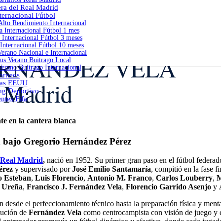
era del Real Madrid
ernacional Fútbol
lto Rendimiento Internacional
 Internacional Fútbol 1 mes
Internacional Fútbol 3 meses
Internacional Fútbol 10 meses
erano Nacional e Internacional
FERNÁNDEZ VELA
s Verano Buitrago Local
erano Buitrago Internacional
orneos
l Madrid
as EEUU
ng Deportivo
ntes Fifa
te en la cantera blanca
n bajo Gregorio Hernández Pérez
Real Madrid
,
nació en 1952. Su primer gran paso en el fútbol federad
érez
y supervisado por
José Emilio Santamaría
, compitió en la fase f
o Esteban
,
Luis Florencio
,
Antonio M. Franco
,
Carlos Louberry
,
M
 Ureña
,
Francisco J. Fernández Vela
,
Florencio Garrido Asenjo
y
n desde el perfeccionamiento técnico hasta la preparación física y ment
olución de
Fernández Vela
como centrocampista con visión de juego y 