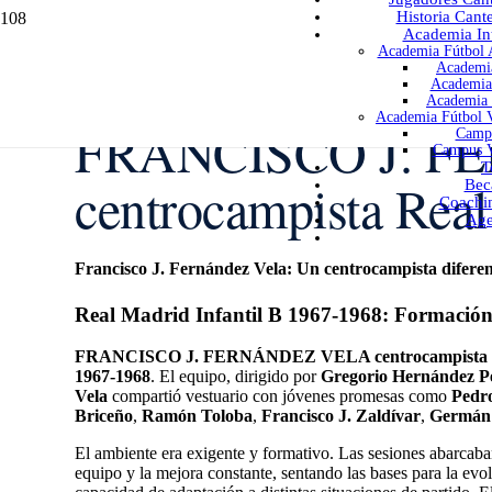
Historia Cant
Academia Int
Academia Fútbol A
Academia
Academia 
Academia 
Academia Fútbol V
FRANCISCO J. 
Campu
Campus V
T
centrocampista Rea
Bec
Coachi
Age
Francisco J. Fernández Vela: Un centrocampista diferen
Real Madrid Infantil B 1967-1968: Formació
FRANCISCO J. FERNÁNDEZ VELA centrocampista
1967-1968
. El equipo, dirigido por
Gregorio Hernández P
Vela
compartió vestuario con jóvenes promesas como
Pedr
Briceño
,
Ramón Toloba
,
Francisco J. Zaldívar
,
Germán
El ambiente era exigente y formativo. Las sesiones abarcaba
equipo y la mejora constante, sentando las bases para la ev