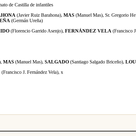
ato de Castilla de infantiles
AHONA
(Javier Ruiz Barahona),
MAS
(Manuel Mas),
Sr. Gregorio He
EÑA
(Germán Ureña)
IDO
(Florencio Garrido Asenjo),
FERNÁNDEZ VELA
(Francisco J
),
MAS
(Manuel Mas),
SALGADO
(Santiago Salgado Briceño)
,
LOU
A
(Francisco J. Fernández Vela)
, x