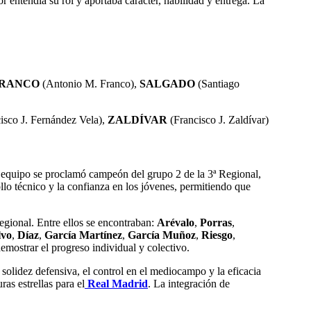
 entendía su rol y aportaba carácter, habilidad y entrega. La
RANCO
(Antonio M. Franco),
SALGADO
(Santiago
isco J. Fernández Vela),
ZALDÍVAR
(Francisco J. Zaldívar)
l equipo se proclamó campeón del grupo 2 de la 3ª Regional,
ollo técnico y la confianza en los jóvenes, permitiendo que
Regional. Entre ellos se encontraban:
Arévalo
,
Porras
,
lvo
,
Díaz
,
García Martínez
,
García Muñoz
,
Riesgo
,
mostrar el progreso individual y colectivo.
solidez defensiva, el control en el mediocampo y la eficacia
ras estrellas para el
Real Madrid
. La integración de