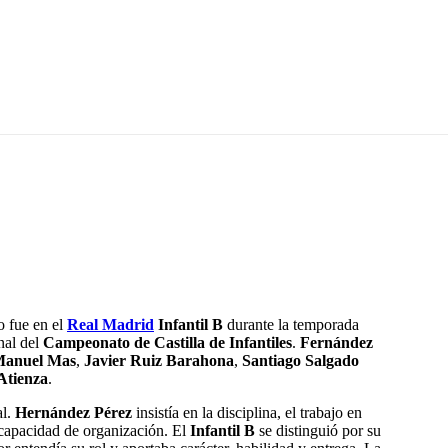
o fue en el
Real Madrid
Infantil B
durante la temporada
inal del
Campeonato de Castilla de Infantiles
.
Fernández
anuel Mas
,
Javier Ruiz Barahona
,
Santiago Salgado
Atienza
.
al.
Hernández Pérez
insistía en la disciplina, el trabajo en
capacidad de organización. El
Infantil B
se distinguió por su