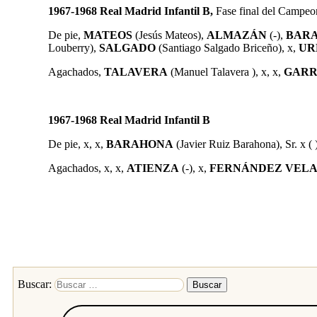
1967-1968 Real Madrid Infantil B,
Fase final del Campeon
De pie,
MATEOS
(Jesús Mateos)
,
ALMAZÁN
(-),
BAR
Louberry),
SALGADO
(Santiago Salgado Briceño)
,
x,
UR
Agachados,
TALAVERA
(Manuel Talavera )
,
x, x,
GARR
1967-1968 Real Madrid Infantil B
De pie, x, x,
BARAHONA
(Javier Ruiz Barahona),
Sr. x ( 
Agachados, x, x,
ATIENZA
(-)
, x,
FERNÁNDEZ VEL
Buscar: